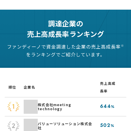
調達企業の
売上高成長率ランキング
ファンディーノで資金調達した企業の売上高成長率
※
をランキングでご紹介しています。
売上高成
順位
企業名
事
長率
低
株式会社meeting
644
%
technology
る
ネ
バリューソリューション株式会
502
%
社
「