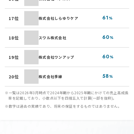
B
介
61
17位
株式会社しらゆりケア
%
ゆ
瞑
60
18位
スワル株式会社
%
ト
多
60
19位
株式会社ワンアップ
%
「
着
58
20位
株式会社季縁
%
イ
※一覧は2026年3月時点で2024年期から2025年期にかけての売上高成長
率を記載しており、小数点以下を四捨五入で計算(一部を抜粋)。
※数字は過去の実績であり、将来の保証をするものではありません。