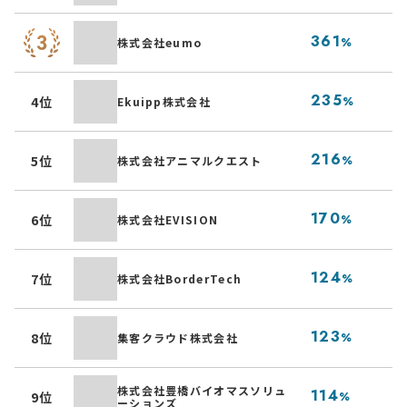
コ
361
株式会社eumo
%
「
中
235
4位
Ekuipp株式会社
%
運
動
216
5位
株式会社アニマルクエスト
%
の
ゴ
170
6位
株式会社EVISION
%
マ
メ
124
7位
株式会社BorderTech
%
外
店
123
8位
集客クラウド株式会社
%
客
中
株式会社豊橋バイオマスソリュ
114
9位
%
ーションズ
マ