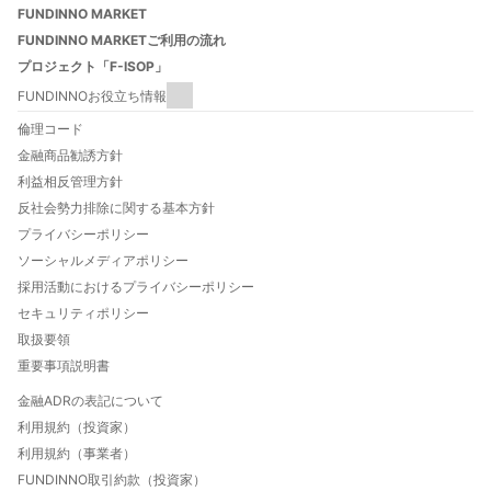
FUNDINNO MARKET
FUNDINNO MARKETご利用の流れ
プロジェクト「F-ISOP」
FUNDINNOお役立ち情報
FUNDINNOとは
倫理コード
FUNDINNOご利用ガイド
金融商品勧誘方針
数字でわかるFUNDINNO
利益相反管理方針
法人口座開設について
反社会勢力排除に関する基本方針
FUNDINNO型新株予約権とは
プライバシーポリシー
特定投資家制度について
ソーシャルメディアポリシー
自己資本規制比率について
採用活動におけるプライバシーポリシー
投資家向け優待と特典のご案内
セキュリティポリシー
FUNDINNO HOT THEMES
取扱要領
重要事項説明書
金融ADRの表記について
利用規約（投資家）
利用規約（事業者）
FUNDINNO取引約款（投資家）