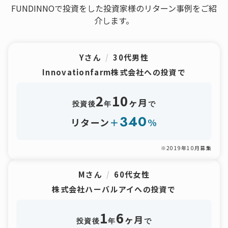
FUNDINNOで投資をした投資家様のリターン事例をご紹
介します。
Yさん
/
30代男性
Innovationfarm株式会社への投資で
2
10
ヶ月
投資後
年
で
340
リターン
＋
%
※2019年10月募集
Mさん
/
60代女性
株式会社ハーバルアイへの投資で
1
6
ヶ月
投資後
年
で