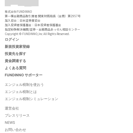
株式会社FUNDINNO
第一種金融商品取引業者 関東財務局長（金商）第2957号
加入協会：日本証券業協会
加入投資者保護基金：日本投資者保護基金
指定紛争解決機関/証券・金融商品あっせん相談センター
Copyright © FUNDINNO,Inc All Rights Reserved.
ログイン
新規投資家登録
投資先を探す
資金調達する
よくある質問
FUNDINNO サポーター
エンジェル税制を使おう
エンジェル税制とは
エンジェル税制シミュレーション
運営会社
プレスリリース
NEWS
お問い合わせ