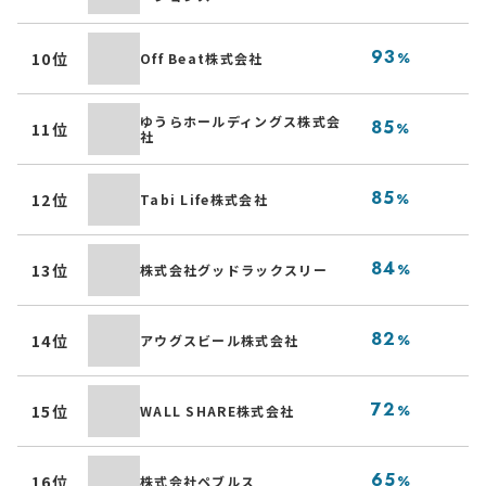
漫
93
10位
Off Beat株式会社
%
ー
伝
ゆうらホールディングス株式会
85
11位
%
社
ト
宿
85
12位
Tabi Life株式会社
%
ア
ブ
84
13位
株式会社グッドラックスリー
%
ン
無
82
14位
アウグスビール株式会社
%
売
建
72
15位
WALL SHARE株式会社
%
の
ク
65
16位
株式会社ペブルス
%