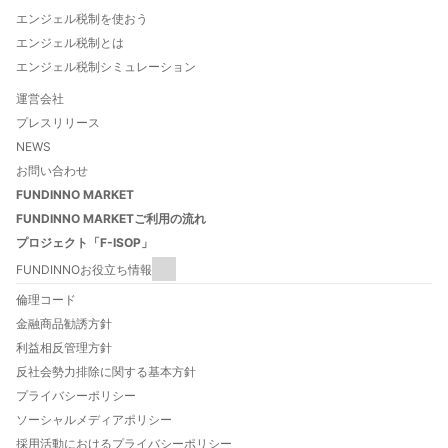
エンジェル税制を使おう
エンジェル税制とは
エンジェル税制シミュレーション
運営会社
プレスリリース
NEWS
お問い合わせ
FUNDINNO MARKET
FUNDINNO MARKETご利用の流れ
プロジェクト「F-ISOP」
FUNDINNOお役立ち情報
FUNDINNOとは
倫理コード
FUNDINNOご利用ガイド
金融商品勧誘方針
数字でわかるFUNDINNO
利益相反管理方針
法人口座開設について
反社会勢力排除に関する基本方針
FUNDINNO型新株予約権とは
プライバシーポリシー
特定投資家制度について
ソーシャルメディアポリシー
自己資本規制比率について
採用活動におけるプライバシーポリシー