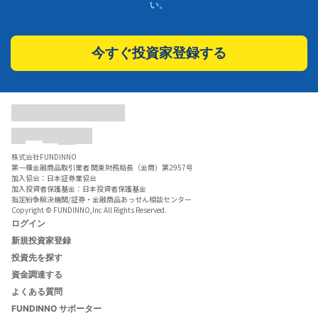
い。
今すぐ投資家登録する
株式会社FUNDINNO
第一種金融商品取引業者 関東財務局長（金商）第2957号
加入協会：日本証券業協会
加入投資者保護基金：日本投資者保護基金
指定紛争解決機関/証券・金融商品あっせん相談センター
Copyright © FUNDINNO,Inc All Rights Reserved.
ログイン
新規投資家登録
投資先を探す
資金調達する
よくある質問
FUNDINNO サポーター