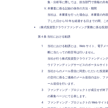
集・分析等に際しては、担当部門で情報の共
本審査に係る記録の保存の方法・期間
当社は、本審査を行った場合は、本審査の内
了した日から10 年を経過する日までの間、こ
（株式投資型クラウドファンディング業務に係る投資
第４条 当社における勧誘
当社における勧誘とは、Web サイト、電子
断に当たっての助言等は行いません。
当社が行う株式投資型クラウドファンディング業
ウドファンディングサービスのポータルサイ
当社からのメール受信に同意いただいた投資
の交付に係るご連絡のメール送信のほか、フ
ール送信を行います。
ファンディング・プロジェクトが成立せず終
の募集ページにて公表します。
ファンディング・プロジェクトの Web サイ