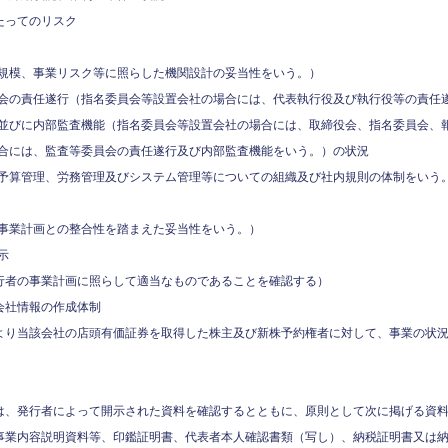
たってのリスク
規模、事業リスク等に照らした機関設計の妥当性をいう。）
会の責任遂行（指名委員会等設置会社の場合には、代表執行役及び執行役等の責任
並びに内部監査機能（指名委員会等設置会社の場合には、取締役会、指名委員会、
合には、監査等委員会の責任遂行及び内部監査機能をいう。）の状況
予算管理、労務管理及びシステム管理等についての組織及び社内規則の体制をいう
事業計画との整合性を踏まえた妥当性をいう。）
示
行者の事業計画に照らして適当なものであることを確認する）
会社情報の作成体制
より当該会社の店頭有価証券を取得した株主及び新株予約権者に対して、事業の状
は、発行者によって開示された資料を確認するとともに、原則として次に掲げる資
事業内容説明資料等、印鑑証明書、代表者本人確認書類（写し）、納税証明書又は