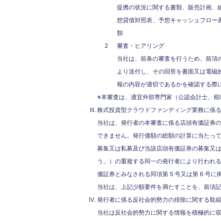
提携の状況に関する書類、販売計画、
想貸借対照表、予想キャッシュフロー
類
審査・ヒアリング
当社は、前条の審査を行うため、前項
より送付し、その回答を書面又は電磁
報の内容が適切であるかを確認する際
※本審査は、適宜外部専門家（公認会計士、税
株式投資型クラウドファンディング業務に係
当社は、発行者の本審査に係る店頭有価証券
できません。発行価額の総額の計算に当たっ
募集又は私募及び当該店頭有価証券の募集又は私
う。）の重複する同一の発行者により行われる募
価証券とみなされる同項第 5 号又は第 6 
当社は、上記少額要件を満たすことを、前項
発行者に係る反社会的勢力の排除に関する取
当社は反社会的勢力に関する情報を積極的に