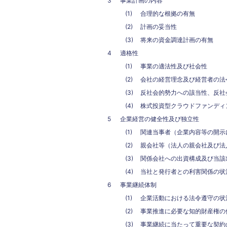
事業計画の内容
合理的な根拠の有無
計画の妥当性
将来の資金調達計画の有無
適格性
事業の適法性及び社会性
会社の経営理念及び経営者の法
反社会的勢力への該当性、反社
株式投資型クラウドファンディ
企業経営の健全性及び独立性
関連当事者（企業内容等の開示
親会社等（法人の親会社及び法
関係会社への出資構成及び当該
当社と発行者との利害関係の状
事業継続体制
企業活動における法令遵守の状
事業推進に必要な知的財産権の
事業継続に当たって重要な契約