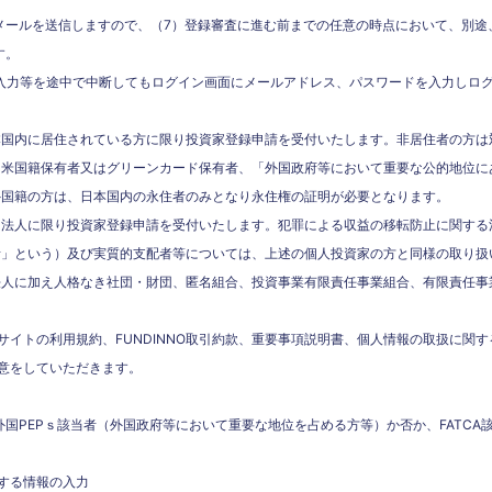
メールを送信しますので、（7）登録審査に進む前までの任意の時点において、別途
す。
・入力等を途中で中断してもログイン画面にメールアドレス、パスワードを入力しロ
本国内に居住されている方に限り投資家登録申請を受付いたします。非居住者の方は
も米国籍保有者又はグリーンカード保有者、「外国政府等において重要な公的地位に
外国籍の方は、日本国内の永住者のみとなり永住権の証明が必要となります。
内法人に限り投資家登録申請を受付いたします。犯罪による収益の移転防止に関する
者」という）及び実質的支配者等については、上述の個人投資家の方と同様の取り扱
法人に加え人格なき社団・財団、匿名組合、投資事業有限責任事業組合、有限責任事
サイトの利用規約、FUNDINNO取引約款、重要事項説明書、個人情報の取扱に関
意をしていただきます。
外国PEPｓ該当者（外国政府等において重要な地位を占める方等）か否か、FATC
する情報の入力