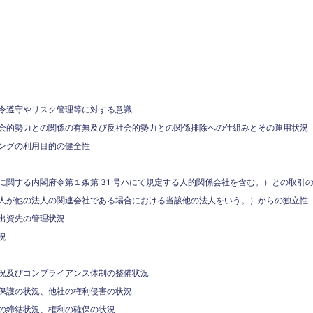
令遵守やリスク管理等に対する意識
会的勢力との関係の有無及び反社会的勢力との関係排除への仕組みとその運用状況
ングの利用目的の健全性
に関する内閣府令第１条第 31 号ハにて規定する人的関係会社を含む。）との取引
人が他の法人の関連会社である場合における当該他の法人をいう。）からの独立性
出資先の管理状況
況
況及びコンプライアンス体制の整備状況
保護の状況、他社の権利侵害の状況
の締結状況、権利の確保の状況