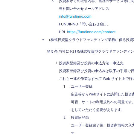
投資家からの取引内容、当社のサービス等に関す
当社問い合わせメールアドレス
info@fundinno.com
FUNDINNO「問い合わせ窓口」
URL
https://fundinno.com/contact
（株式投資型クラウドファンディング業務に係る投資
第５条 当社における株式投資型クラウドファンディ
投資家登録及び投資の申込方法・申込先
投資家登録及び投資の申込みは以下の手順で
これら一連の作業はすべて Web サイト上
ユーザー登録
広告等からWebサイトに訪問した投資
可否、サイトの利用規約への同意です
をしていただく必要があり
投資家登録
ユーザー登録完了後、投資家情報の入
す。