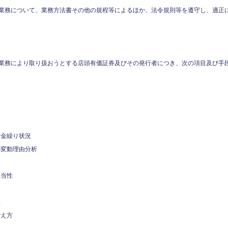
業務について、業務方法書その他の規程等によるほか、法令規則等を遵守し、適正
業務により取り扱おうとする店頭有価証券及びその発行者につき、次の項目及び手段
資金繰り状況
の変動理由分析
妥当性
性
考え方