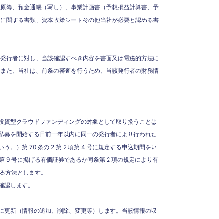
権原簿、預金通帳（写し）、事業計画書（予想損益計算書、予
途に関する書類、資本政策シートその他当社が必要と認める書
、発行者に対し、当該確認すべき内容を書面又は電磁的方法に
。また、当社は、前条の審査を行うため、当該発行者の財務情
投資型クラウドファンディングの対象として取り扱うことは
私募を開始する日前一年以内に同一の発行者により行われた
 70 条の 2 第 2 項第 4 号に規定する申込期間をい
 9 号に掲げる有価証券であるか同条第 2 項の規定により有
する方法とします。
確認します。
に更新（情報の追加、削除、変更等）します。当該情報の収