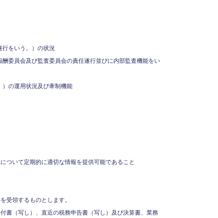
遂行をいう。）の状況
報酬委員会及び監査委員会の責任遂行並びに内部監査機能をい
。）の運用状況及び牽制機能
況について定期的に適切な情報を提供可能であること
料を受領するものとします。
納付書（写し）、直近の税務申告書（写し）及び決算書、業務