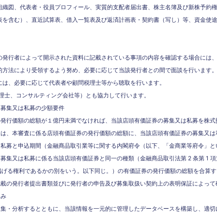
組織図、代表者・役員プロフィール、実質的支配者届出書、株主名簿及び新株予約
表を含む）、直近試算表、借入一覧表及び返済計画表・契約書（写し）等、資金使
の発行者によって開示された資料に記載されている事項の内容を確認する場合には
的方法により受領するよう努め、必要に応じて当該発行者との間で面談を行います
には、必要に応じて代表者や顧問税理士等から聴取を行います。
理士、コンサルティング会社等）とも協力して行います。
る募集又は私募の少額要件
の発行価額の総額が１億円未満でなければ、当該店頭有価証券の募集又は私募を株式
ては、本審査に係る店頭有価証券の発行価額の総額に、当該店頭有価証券の募集又は
募と申込期間（金融商品取引業等に関する内閣府令（以下、「金商業等府令」という。）第
集又は私募に係る当該店頭有価証券と同一の種類（金融商品取引法第 2 条第 1 項第
号に掲げる権利であるかの別をいう。以下同じ。）の有価証券の発行価額の総額を合算
記載の発行者提出書類並びに発行者の申告及び募集取扱い契約上の表明保証によって
組み
収集・分析するとともに、当該情報を一元的に管理したデータベースを構築し、適切