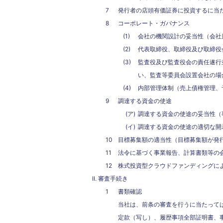
発行者の店頭有価証券に投資するに当
コーポレート・ガバナンス
会社の機関設計の妥当性（会社
代表取締役、取締役及び取締役
監査役及び監査役会の責任遂行
い、監査等委員会設置会社の場
内部管理体制（売上債権管理、
調達する資金の使途
調達する資金の使途の妥当性（
調達する資金の使途の適切な開
目標募集額の適当性（目標募集額が発
法令に基づく事業報告、計算書類等の
株式投資型クラウドファンディングに
審査手続き
書類確認
当社は、前条の審査を行うに当たって
定款（写し）、履歴事項全部証明書、