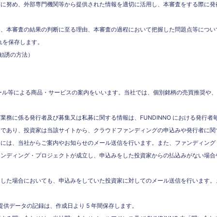
有に努め、外部専門機関等から提供された情報を適切に活用し、本審査をする際に発
容、本審査の結果の判断に至る理由、本審査の過程において把握した問題点等につい
れを保存します。
勧誘の方法）
メール等による商品・サービスの案内をいいます。当社では、個別銘柄の売買推奨や
務に係る発行者及び募集又は私募に関する情報は、FUNDINNO における発行者毎
トであり、投資家は当該サイトから、クラウドファンディングの申込みや発行者に関
家には、当社からご案内やお知らせのメール送信を行います。また、ファンディング
ァンディング・プロジェクトが成立し、申込みをした投資家からの払込みがない場合
了した場合においても、申込みをしていた投資家に対してのメール送信を行います。
ト提供データの記録は、作成日より 5 年間保存します。