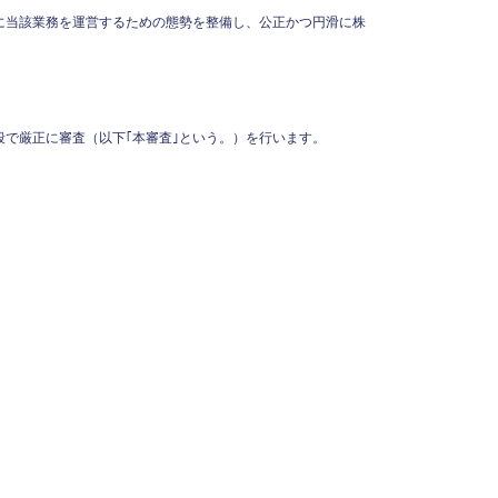
に当該業務を運営するための態勢を整備し、公正かつ円滑に株
で厳正に審査（以下｢本審査｣という。）を行います。