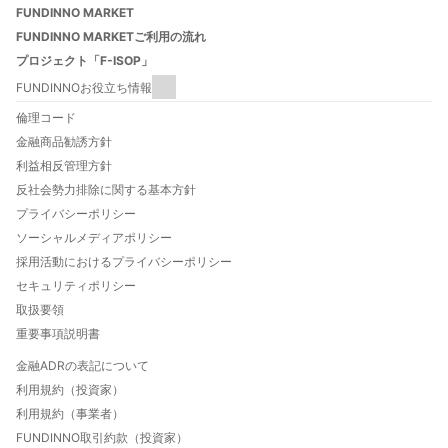
FUNDINNO MARKET
FUNDINNO MARKETご利用の流れ
プロジェクト「F-ISOP」
FUNDINNOお役立ち情報
FUNDINNOとは
倫理コード
FUNDINNOご利用ガイド
金融商品勧誘方針
数字でわかるFUNDINNO
利益相反管理方針
法人口座開設について
反社会勢力排除に関する基本方針
FUNDINNO型新株予約権とは
プライバシーポリシー
特定投資家制度について
ソーシャルメディアポリシー
自己資本規制比率について
採用活動におけるプライバシーポリシー
投資家向け優待と特典のご案内
セキュリティポリシー
FUNDINNO HOT THEMES
取扱要領
重要事項説明書
金融ADRの表記について
利用規約（投資家）
利用規約（事業者）
FUNDINNO取引約款（投資家）