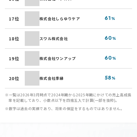
B
介
61
17位
株式会社しらゆりケア
%
ゆ
瞑
60
18位
スワル株式会社
%
ト
多
60
19位
株式会社ワンアップ
%
「
着
58
20位
株式会社季縁
%
イ
※一覧は2026年3月時点で2024年期から2025年期にかけての売上高成長
率を記載しており、小数点以下を四捨五入で計算(一部を抜粋)。
※数字は過去の実績であり、将来の保証をするものではありません。