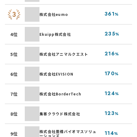
コ
361
株式会社eumo
%
「
中
235
4位
Ekuipp株式会社
%
運
動
216
5位
株式会社アニマルクエスト
%
の
ゴ
170
6位
株式会社EVISION
%
マ
メ
124
7位
株式会社BorderTech
%
外
店
123
8位
集客クラウド株式会社
%
客
中
株式会社豊橋バイオマスソリュ
114
9位
%
ーションズ
マ