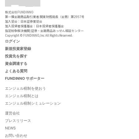
株式会社FUNDINNO
第一種金融商品取引業者 関東財務局長（金商）第2957号
加入協会：日本証券業協会
加入投資者保護基金：日本投資者保護基金
指定紛争解決機関/証券・金融商品あっせん相談センター
Copyright © FUNDINNO,Inc All Rights Reserved.
ログイン
新規投資家登録
投資先を探す
資金調達する
よくある質問
FUNDINNO サポーター
エンジェル税制を使おう
エンジェル税制とは
エンジェル税制シミュレーション
運営会社
プレスリリース
NEWS
お問い合わせ