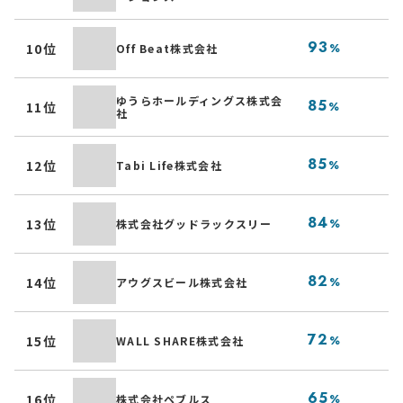
漫
93
10位
Off Beat株式会社
%
ー
伝
ゆうらホールディングス株式会
85
11位
%
社
ト
宿
85
12位
Tabi Life株式会社
%
ア
ブ
84
13位
株式会社グッドラックスリー
%
ン
無
82
14位
アウグスビール株式会社
%
売
建
72
15位
WALL SHARE株式会社
%
の
ク
65
16位
株式会社ペブルス
%