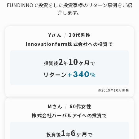
FUNDINNOで投資をした投資家様のリターン事例をご紹
介します。
Yさん
/
30代男性
Innovationfarm株式会社への投資で
2
10
ヶ月
投資後
年
で
340
リターン
＋
%
※2019年10月募集
Mさん
/
60代女性
株式会社ハーバルアイへの投資で
1
6
ヶ月
投資後
年
で