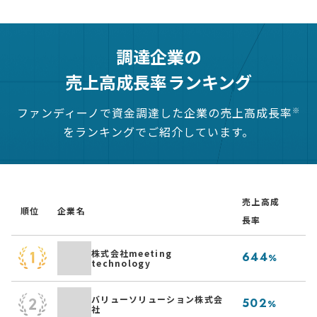
調達企業の
売上高成長率ランキング
ファンディーノで資金調達した企業の売上高成長率
※
をランキングでご紹介しています。
売上高成
順位
企業名
事
長率
低
株式会社meeting
644
%
technology
る
ネ
バリューソリューション株式会
502
%
社
「