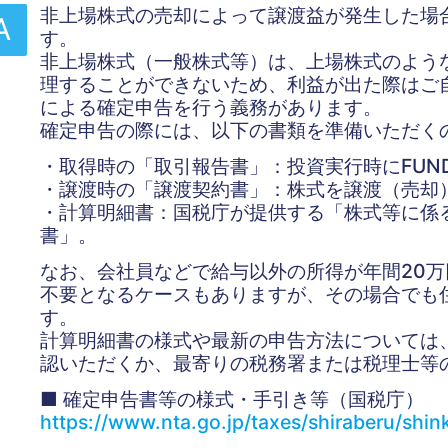
非上場株式の売却によって譲渡益が発生した場
A
す。
非上場株式（一般株式等）は、上場株式のよう
理することができないため、利益が出た際はご
による確定申告を行う義務があります。
確定申告の際には、以下の書類を準備いただく
・取得時の「取引報告書」：投資実行時にFUND
・譲渡時の「譲渡契約書」：株式を譲渡（売却
・計算明細書：国税庁が提供する「株式等に係
書」。
なお、会社員などで給与以外の所得が年間20
不要となるケースもありますが、その場合でも
す。
計算明細書の様式や最新の申告方法については
認いただくか、最寄りの税務署または税理士等
■ 確定申告書等の様式・手引き等（国税庁）
https://www.nta.go.jp/taxes/shiraberu/shi