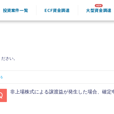
投資案件一覧
ECF資金調達
大型資金調達
ください。
る
非上場株式による譲渡益が発生した場合、確定
Q
#確定申告#税金#手続き方法#譲渡損益#取引報告書