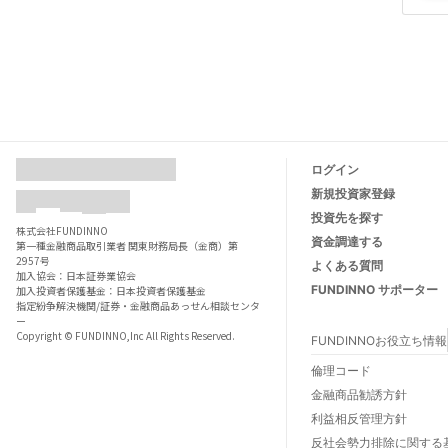
ログイン
新規投資家登録
投資先を探す
株式会社FUNDINNO
資金調達する
第一種金融商品取引業者 関東財務局長（金商）第
2957号
よくある質問
加入協会：日本証券業協会
FUNDINNO サポーター
加入投資者保護基金：日本投資者保護基金
指定紛争解決機関/証券・金融商品あっせん相談センタ
ー
Copyright © FUNDINNO,Inc All Rights Reserved.
FUNDINNOお役立ち情報
FUNDINNOとは
倫理コード
FUNDINNOご利用ガイド
金融商品勧誘方針
数字でわかるFUNDINNO
利益相反管理方針
法人口座開設について
反社会勢力排除に関する