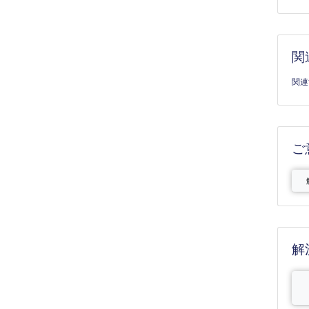
関
関連
ご
解