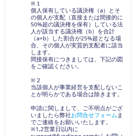
※１
個人保有している議決権（a）とそ
の個人が支配（直接または間接的に
50%超の議決権を保有）している法
人が該当する議決権（b）を合計
（a+b）した割合が25%超となる場
合、その個人が実質的支配者に該当
します。
間接保有につきましては、下記の図
をご確認ください。
※２
当該個人が事業経営を支配しないこ
とが明らかである場合は除きます。
申請に関しまして、ご不明点がござ
いましたら弊社
お問合せフォーム
ま
でご連絡をお願いいたします。
※1,2営業日以内に
support@fundinno.comからお問い