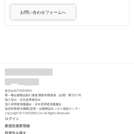
お問い合わせフォームへ
株式会社FUNDINNO
第一種金融商品取引業者 関東財務局長（金商）第2957号
加入協会：日本証券業協会
加入投資者保護基金：日本投資者保護基金
指定紛争解決機関/証券・金融商品あっせん相談センター
Copyright © FUNDINNO,Inc All Rights Reserved.
ログイン
新規投資家登録
投資先を探す