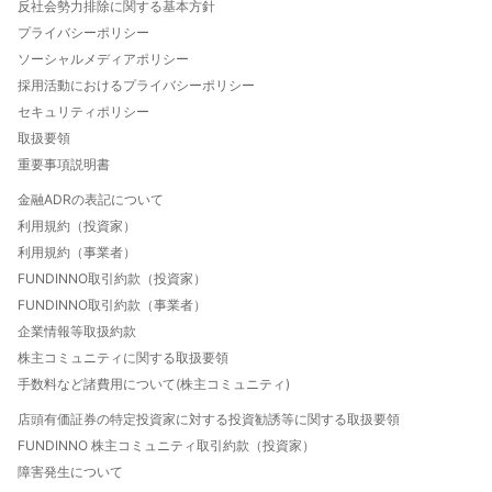
法人口座開設について
反社会勢力排除に関する基本方針
FUNDINNO型新株予約権とは
プライバシーポリシー
特定投資家制度について
ソーシャルメディアポリシー
自己資本規制比率について
採用活動におけるプライバシーポリシー
投資家向け優待と特典のご案内
セキュリティポリシー
FUNDINNO HOT THEMES
取扱要領
重要事項説明書
金融ADRの表記について
利用規約（投資家）
利用規約（事業者）
FUNDINNO取引約款（投資家）
FUNDINNO取引約款（事業者）
企業情報等取扱約款
株主コミュニティに関する取扱要領
手数料など諸費用について(株主コミュニティ)
店頭有価証券の特定投資家に対する投資勧誘等に関する取扱要領
FUNDINNO 株主コミュニティ取引約款（投資家）
障害発生について