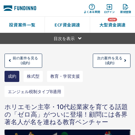
よくある質問
ログイン
新規登録
投資案件一覧
ECF資金調達
大型資金調達
目次を表示
前の案件を見る
次の案件を見る
(成約)
(成約)
成約
株式型
教育・学習支援
エンジェル税制タイプB適用
ホリエモン主宰・10代起業家を育てる話題
の「ゼロ高」がついに登場！顧問には各界
著名人が名を連ねる教育ベンチャー