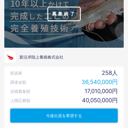
募集終了
新沿岸陸上養殖株式会社
258人
投資家
36,540,000円
調達金額
17,010,000円
目標募集額
40,050,000円
上限応募額
今後出資を希望する