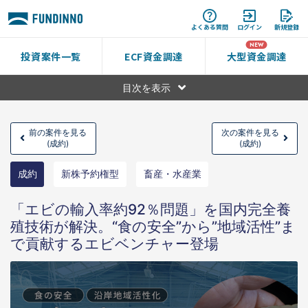
よくある質問
ログイン
新規登録
投資案件一覧
ECF資金調達
大型資金調達
目次を表示
前の案件を見る
次の案件を見る
(成約)
(成約)
成約
新株予約権型
畜産・水産業
「エビの輸入率約92％問題」を国内完全養
殖技術が解決。“食の安全”から”地域活性”ま
で貢献するエビベンチャー登場