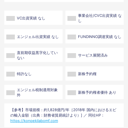
事業会社/CVC出資実績 な
VC出資実績 なし
し
エンジェル出資実績 なし
FUNDINNO調達実績 なし
直前期収益黒字化してい
サービス展開済み
ない
特許なし
新株予約権
エンジェル税制適用対象
新株予約権者優待 あり
外
【参考】市場規模：約1,828億円/年［2018年 国内におけるエビ
の輸入金額（出典：財務省貿易統計より）] ／ 同社HP：
https://konpekilabomf.com