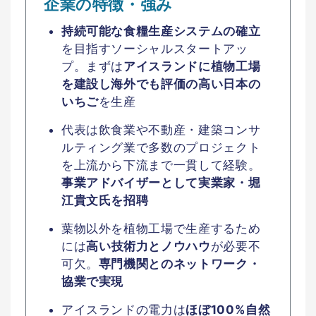
企業の特徴・強み
持続可能な食糧生産システムの確立
を目指すソーシャルスタートアッ
プ。まずは
アイスランドに植物工場
を建設し海外でも評価の高い日本の
いちご
を生産
代表は飲食業や不動産・建築コンサ
ルティング業で多数のプロジェクト
を上流から下流まで一貫して経験。
事業アドバイザーとして実業家・堀
江貴文氏を招聘
葉物以外を植物工場で生産するため
には
高い技術力とノウハウ
が必要不
可欠。
専門機関とのネットワーク・
協業で実現
アイスランドの電力は
ほぼ100%自然