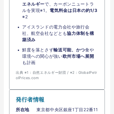
エネルギー
で、カーボンニュートラ
ルを実現※1。
電気料金は日本の約1/3
※2
アイスランドの電力会社や旅行会
社、航空会社などとも
協力体制を構
築済み
鮮度を落とさず
輸送可能、かつ
食や
環境への関心が強い
欧州市場へ展開
も計画
出典 ※1：自然エネルギー財団 / ※2：GlobalPetr
olPrices.com
発行者情報
所在地
東京都中央区銀座1丁目22番11