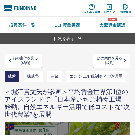
よくある質問
ログイン
新規登録
投資案件一覧
ECF資金調達
大型資金調達
目次を表示
前の案件を見る
次の案件を見る
(成約)
(成約)
成約
株式型
農業
エンジェル税制タイプA適用
＜堀江貴文氏が参画＞平均賃金世界第1位の
アイスランドで「日本産いちご植物工場」
始動。自然エネルギー活用で低コストな“次
世代農業”を展開