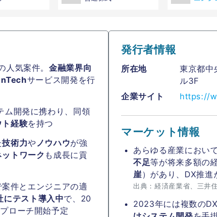
発行者情報
の人気案件。
金融業界向
所在地
東京都中
inTech
サービス開発を行
ル3F
企業サイト
https://
テム開発に携わり、同領
ウト経験
を持つ
マーケット情報
た
技術力
や
ノウハウ
が強
あらゆる産業におい
ネットワーク
も成長に貢
不足
等が将来多額の
崖
）があり、DX推進
出典：経済産業省、三井
Iで案件とエンジニアの適
0社にテスト導入中
で、20
2023年には複数の
アプローチ開始予定
けシステム開発
を手