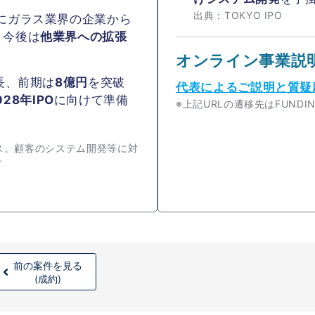
出典：TOKYO IPO
にガラス業界の企業から
、今後は
他業界への拡張
オンライン事業説
長、前期は
8億円
を突破
代表によるご説明と質疑
028年IPO
に向けて準備
※上記URLの遷移先はFUND
ス。顧客のシステム開発等に対
す
前の案件を見る
(成約)