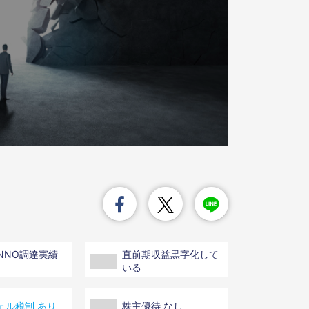
INNO調達実績
直前期収益黒字化して
いる
ェル税制 あり
株主優待 なし