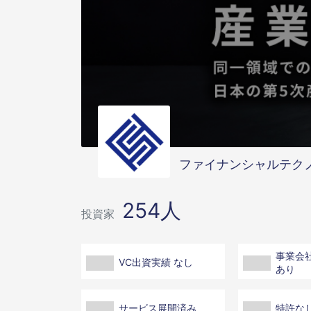
ファイナンシャルテク
254人
投資家
事業会社
VC出資実績 なし
あり
サービス展開済み
特許な