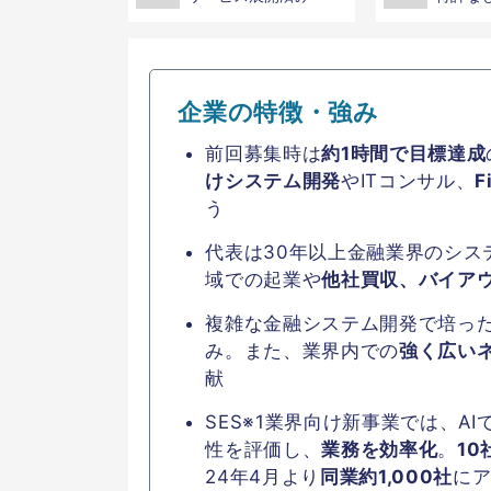
企業の特徴・強み
前回募集時は
約1時間で目標達成
けシステム開発
やITコンサル、
F
う
代表は30年以上金融業界のシス
域での起業や
他社買収、バイア
複雑な金融システム開発で培っ
み。また、業界内での
強く広い
献
SES
※1業界向け新事業では、A
性を評価し、
業務を効率化
。
1
24年4月より
同業約1,000社
に