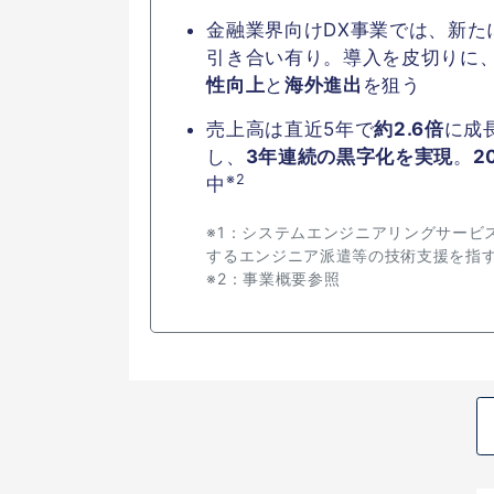
金融業界向けDX事業では、新た
引き合い有り。導入を皮切りに
性向上
と
海外進出
を狙う
売上高は直近5年で
約2.6倍
に成
し、
3年連続の黒字化を実現
。
2
※2
中
※1：システムエンジニアリングサービ
するエンジニア派遣等の技術支援を指
※2：事業概要参照