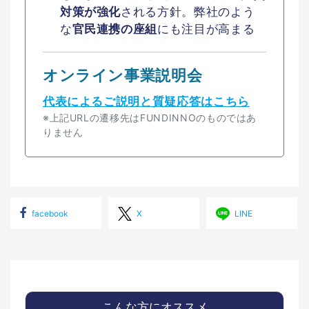
対策が強化
される方針。弊社のよう
な
官民連携の座組
にも注目が高まる
オンライン事業説明会
代表によるご説明と質疑応答はこちら
※上記URLの遷移先はFUNDINNOのものではあ
りません
facebook
X
LINE
こんな方に
オススメ