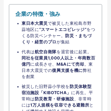
企業の特徴・強み
東日本大震災
で被災した東松島市野
蒜地区に
“スマートエコビレッジ”
をつ
くる防災ベンチャー。
防災・まちづ
くり・経営のプロ
が集結
代表は
航空自衛隊
を退官後に起業。
同社を従業員1,000人以上・年商数百
億円
に成長させ、
M&Aにて売却
。東
日本大震災での
復興支援を機に
弊社
を創業
被災した旧野蒜小学校を
防災体験型
宿泊施設「KIBOTCHA」
に再生。平
常時は
防災教育・研修施設
、非常時
には
1万人規模を収容できる避難所
と