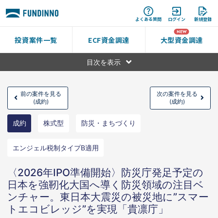
よくある質問
ログイン
新規登録
投資案件一覧
ECF資金調達
大型資金調達
目次を表示
前の案件を見る
次の案件を見る
(成約)
(成約)
成約
株式型
防災・まちづくり
エンジェル税制タイプB適用
〈2026年IPO準備開始〉防災庁発足予定の
日本を強靭化大国へ導く防災領域の注目ベ
ンチャー。東日本大震災の被災地に”スマー
トエコビレッジ”を実現「貴凛庁」