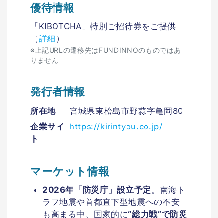
優待情報
「KIBOTCHA」特別ご招待券をご提供
（
詳細
）
※上記URLの遷移先はFUNDINNOのものではあ
りません
発行者情報
所在地
宮城県東松島市野蒜字亀岡80
企業サイ
https://kirintyou.co.jp/
ト
マーケット情報
2026年「防災庁」設立予定
。南海ト
ラフ地震や首都直下型地震への不安
も高まる中、国家的に
“総力戦”で防災