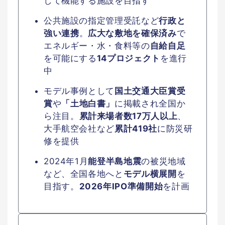
して機能する施設を目指す
公共施設の指定管理受託など
行政と
強い連携
。
広大な敷地を確保済み
で
エネルギー・水・食料等の
自給自足
を可能にする
14プロジェクト
を進行
中
モデル事例として
国土交通大臣賞受
賞
や
「土地白書」
に掲載され全国か
ら注目。
累計来場者数17万人以上
、
大手航空会社など
累計419社
に防災研
修を提供
2024年1月
能登半島地震
の被災地域
など、全国各地へと
モデル横展開
を
目指す。
2026年IPO準備開始
を計画