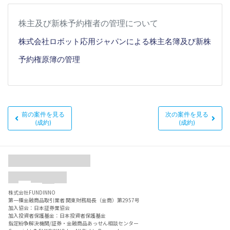
株主及び新株予約権者の管理について
株式会社ロボット応用ジャパンによる株主名簿
及び新株
予約権原簿
の管理
前の案件を見る
次の案件を見る
(成約)
(成約)
株式会社FUNDINNO
第一種金融商品取引業者 関東財務局長（金商）第2957号
加入協会：日本証券業協会
加入投資者保護基金：日本投資者保護基金
指定紛争解決機関/証券・金融商品あっせん相談センター