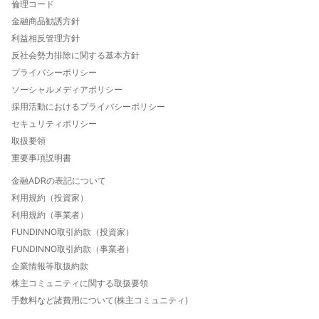
FUNDINNOとは
倫理コード
FUNDINNOご利用ガイド
金融商品勧誘方針
数字でわかるFUNDINNO
利益相反管理方針
法人口座開設について
反社会勢力排除に関する基本方針
FUNDINNO型新株予約権とは
プライバシーポリシー
特定投資家制度について
ソーシャルメディアポリシー
自己資本規制比率について
採用活動におけるプライバシーポリシー
投資家向け優待と特典のご案内
セキュリティポリシー
FUNDINNO HOT THEMES
取扱要領
重要事項説明書
金融ADRの表記について
利用規約（投資家）
利用規約（事業者）
FUNDINNO取引約款（投資家）
FUNDINNO取引約款（事業者）
企業情報等取扱約款
株主コミュニティに関する取扱要領
手数料など諸費用について(株主コミュニティ)