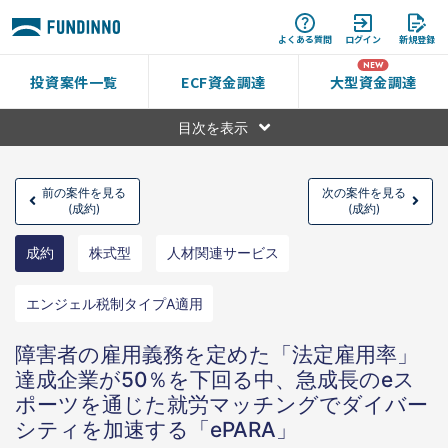
よくある質問
ログイン
新規登録
投資案件一覧
ECF資金調達
大型資金調達
目次を表示
前の案件を見る
次の案件を見る
(成約)
(成約)
成約
株式型
人材関連サービス
エンジェル税制タイプA適用
障害者の雇用義務を定めた「法定雇用率」
達成企業が50％を下回る中、急成長のeス
ポーツを通じた就労マッチングでダイバー
シティを加速する「ePARA」