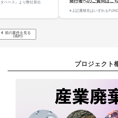
発行者へのご質問はこ
ータベース』より弊社算出
※上記遷移先はいずれもFUN
前の案件を見る
(成約)
プロジェクト