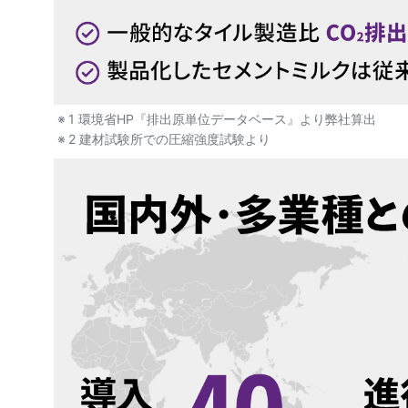
1 環境省HP『排出原単位データベース』より弊社算出
2 建材試験所での圧縮強度試験より