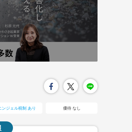
エンジェル税制 あり
優待 なし
報