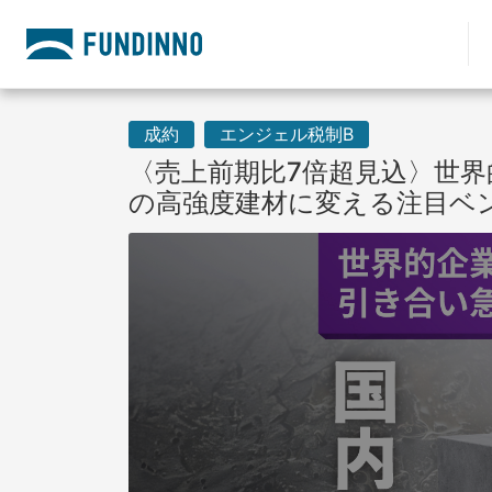
成約
エンジェル税制B
〈売上前期比7倍超見込〉世
の高強度建材に変える注目ベ