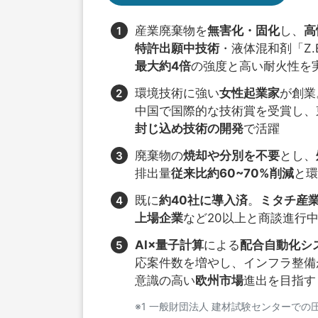
産業廃棄物を
無害化・固化
し、
高
特許出願中技術
・液体混和剤「Z.
最大約4倍
の強度と高い耐火性を
環境技術に強い
女性起業家
が創業
中国で国際的な技術賞を受賞し、
封じ込め技術の開発
で活躍
廃棄物の
焼却や分別を不要
とし、
排出量
従来比約60~70%削減
と環
既に
約40社に導入済
。
ミタチ産業[
上場企業
など20以上と商談進行
AI×量子計算
による
配合自動化シ
応案件数を増やし、インフラ整備
意識の高い
欧州市場
進出を目指す
※1 一般財団法人 建材試験センターでの