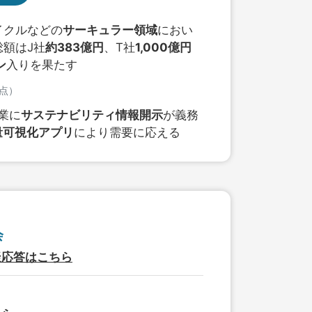
イクルなどの
サーキュラー領域
におい
額はJ社
約383億円
、T社
1,000億円
ン
入りを果たす
時点）
企業に
サステナビリティ情報開示
が義務
量可視化アプリ
により需要に応える
会
疑応答はこちら