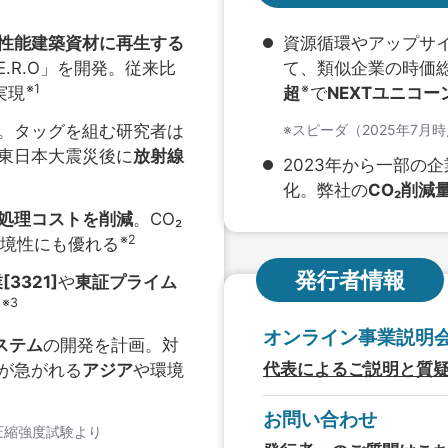
性能建築資材に再生する
資源循環やアップサ
E.R.O」を開発。従来比
て、類似企業の時価総
※1
※
実現
超
で
NEXTユニコー
。タッグを組む研究者は
※スピーダ（2025年7月
東日本大震災後に
放射線
2023年から一部の
化。弊社の
CO₂削減
処理コストを削減
。CO₂
※2
境性にも優れる
発行者情報
3321]
や
東証プライム
※3
中
オンライン事業説明
ステム
の開発を計画。対
代表によるご説明と質
が急がれる
アジア
や環境
お問い合わせ
圧縮強度試験より