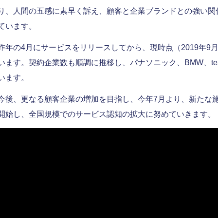
り、人間の五感に素早く訴え、顧客と企業ブランドとの強い関
ています。
昨年の4月にサービスをリリースしてから、現時点（2019年9
います。契約企業数も順調に推移し、パナソニック、BMW、tea
います。
今後、更なる顧客企業の増加を目指し、今年7月より、新たな
開始し、全国規模でのサービス認知の拡大に努めていきます。