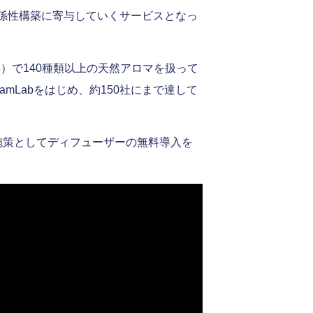
係性構築に寄与していくサービスとなっ
月）で140種類以上の天然アロマを扱って
mLabをはじめ、約150社にまで達して
施策としてディフューザーの無料導入を