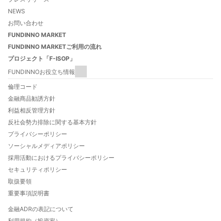
NEWS
お問い合わせ
FUNDINNO MARKET
FUNDINNO MARKETご利用の流れ
プロジェクト「F-ISOP」
FUNDINNOお役立ち情報
FUNDINNOとは
倫理コード
FUNDINNOご利用ガイド
金融商品勧誘方針
数字でわかるFUNDINNO
利益相反管理方針
法人口座開設について
反社会勢力排除に関する基本方針
FUNDINNO型新株予約権とは
プライバシーポリシー
特定投資家制度について
ソーシャルメディアポリシー
自己資本規制比率について
採用活動におけるプライバシーポリシー
投資家向け優待と特典のご案内
セキュリティポリシー
FUNDINNO HOT THEMES
取扱要領
重要事項説明書
金融ADRの表記について
利用規約（投資家）