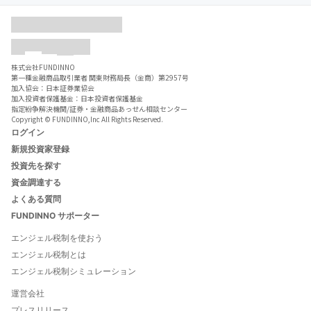
株式会社FUNDINNO
第一種金融商品取引業者 関東財務局長（金商）第2957号
加入協会：日本証券業協会
加入投資者保護基金：日本投資者保護基金
指定紛争解決機関/証券・金融商品あっせん相談センター
Copyright © FUNDINNO,Inc All Rights Reserved.
ログイン
新規投資家登録
投資先を探す
資金調達する
よくある質問
FUNDINNO サポーター
エンジェル税制を使おう
エンジェル税制とは
エンジェル税制シミュレーション
運営会社
プレスリリース