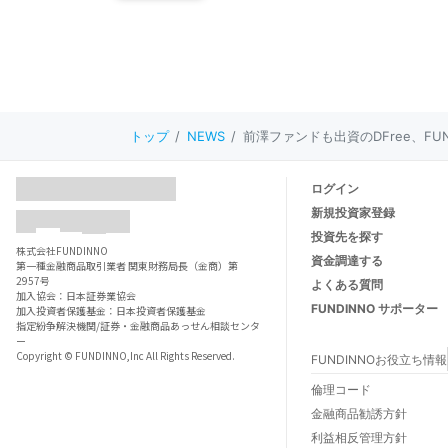
トップ
NEWS
前澤ファンドも出資のDFree、FU
ログイン
新規投資家登録
投資先を探す
株式会社FUNDINNO
資金調達する
第一種金融商品取引業者 関東財務局長（金商）第
2957号
よくある質問
加入協会：日本証券業協会
FUNDINNO サポーター
加入投資者保護基金：日本投資者保護基金
指定紛争解決機関/証券・金融商品あっせん相談センタ
ー
Copyright © FUNDINNO,Inc All Rights Reserved.
FUNDINNOお役立ち情報
FUNDINNOとは
倫理コード
FUNDINNOご利用ガイド
金融商品勧誘方針
数字でわかるFUNDINNO
利益相反管理方針