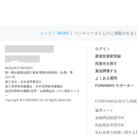
トップ
NEWS
ベンチャータイムスに掲載されま
ログイン
新規投資家登録
投資先を探す
株式会社FUNDINNO
資金調達する
第一種金融商品取引業者 関東財務局長（金商）第
2957号
よくある質問
加入協会：日本証券業協会
FUNDINNO サポーター
加入投資者保護基金：日本投資者保護基金
指定紛争解決機関/証券・金融商品あっせん相談センタ
ー
Copyright © FUNDINNO,Inc All Rights Reserved.
FUNDINNOお役立ち情報
FUNDINNOとは
倫理コード
FUNDINNOご利用ガイド
金融商品勧誘方針
数字でわかるFUNDINNO
利益相反管理方針
法人口座開設について
反社会勢力排除に関する