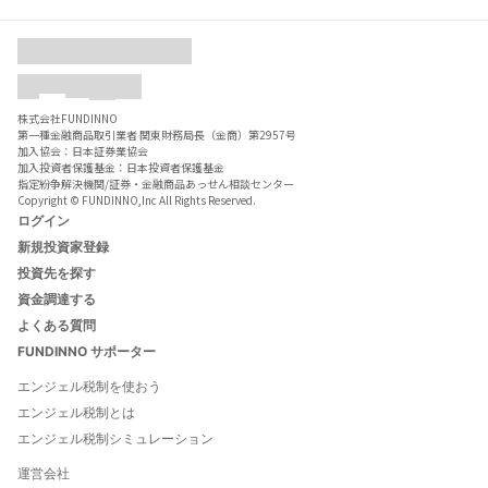
株式会社FUNDINNO
第一種金融商品取引業者 関東財務局長（金商）第2957号
加入協会：日本証券業協会
加入投資者保護基金：日本投資者保護基金
指定紛争解決機関/証券・金融商品あっせん相談センター
Copyright © FUNDINNO,Inc All Rights Reserved.
ログイン
新規投資家登録
投資先を探す
資金調達する
よくある質問
FUNDINNO サポーター
エンジェル税制を使おう
エンジェル税制とは
エンジェル税制シミュレーション
運営会社