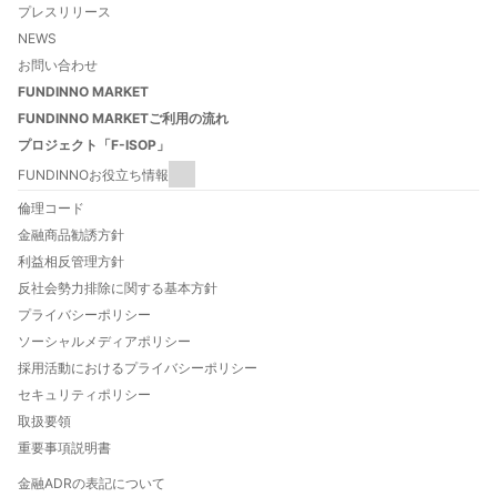
プレスリリース
NEWS
お問い合わせ
FUNDINNO MARKET
FUNDINNO MARKETご利用の流れ
プロジェクト「F-ISOP」
FUNDINNOお役立ち情報
FUNDINNOとは
倫理コード
FUNDINNOご利用ガイド
金融商品勧誘方針
数字でわかるFUNDINNO
利益相反管理方針
法人口座開設について
反社会勢力排除に関する基本方針
FUNDINNO型新株予約権とは
プライバシーポリシー
特定投資家制度について
ソーシャルメディアポリシー
自己資本規制比率について
採用活動におけるプライバシーポリシー
投資家向け優待と特典のご案内
セキュリティポリシー
FUNDINNO HOT THEMES
取扱要領
重要事項説明書
金融ADRの表記について