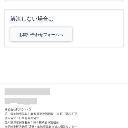
解決しない場合は
お問い合わせフォームへ
株式会社FUNDINNO
第一種金融商品取引業者 関東財務局長（金商）第2957号
加入協会：日本証券業協会
加入投資者保護基金：日本投資者保護基金
指定紛争解決機関/証券・金融商品あっせん相談センター