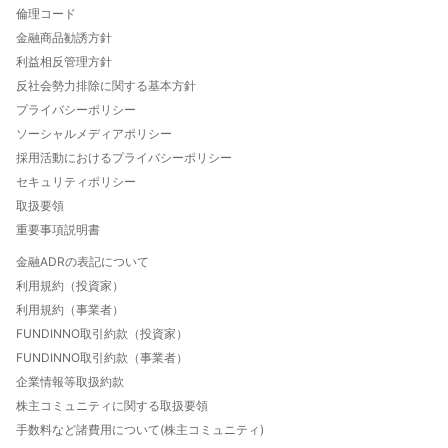
FUNDINNOとは
倫理コード
FUNDINNOご利用ガイド
金融商品勧誘方針
数字でわかるFUNDINNO
利益相反管理方針
法人口座開設について
反社会勢力排除に関する基本方針
FUNDINNO型新株予約権とは
プライバシーポリシー
特定投資家制度について
ソーシャルメディアポリシー
自己資本規制比率について
採用活動におけるプライバシーポリシー
投資家向け優待と特典のご案内
セキュリティポリシー
FUNDINNO HOT THEMES
取扱要領
重要事項説明書
金融ADRの表記について
利用規約（投資家）
利用規約（事業者）
FUNDINNO取引約款（投資家）
FUNDINNO取引約款（事業者）
企業情報等取扱約款
株主コミュニティに関する取扱要領
手数料など諸費用について(株主コミュニティ)