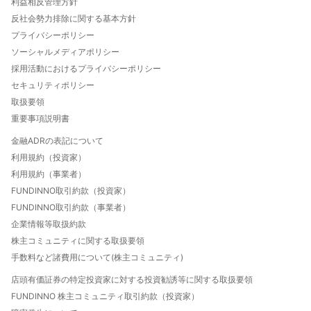
利益相反管理方針
法人口座開設について
反社会勢力排除に関する基本方針
FUNDINNO型新株予約権とは
プライバシーポリシー
特定投資家制度について
ソーシャルメディアポリシー
自己資本規制比率について
採用活動におけるプライバシーポリシー
投資家向け優待と特典のご案内
セキュリティポリシー
FUNDINNO HOT THEMES
取扱要領
重要事項説明書
金融ADRの表記について
利用規約（投資家）
利用規約（事業者）
FUNDINNO取引約款（投資家）
FUNDINNO取引約款（事業者）
企業情報等取扱約款
株主コミュニティに関する取扱要領
手数料など諸費用について(株主コミュニティ)
店頭有価証券の特定投資家に対する投資勧誘等に関する取扱要領
FUNDINNO 株主コミュニティ取引約款（投資家）