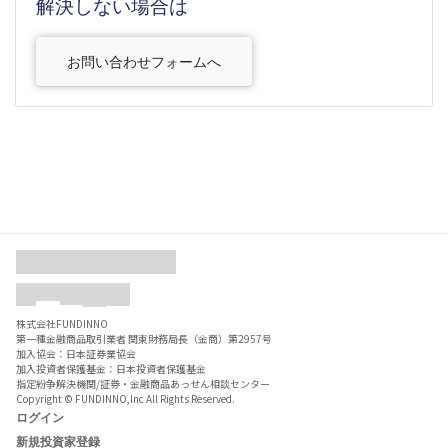
解決しない場合は
お問い合わせフォームへ
株式会社FUNDINNO
第一種金融商品取引業者 関東財務局長（金商）第2957号
加入協会：日本証券業協会
加入投資者保護基金：日本投資者保護基金
指定紛争解決機関/証券・金融商品あっせん相談センター
Copyright © FUNDINNO,Inc All Rights Reserved.
ログイン
新規投資家登録