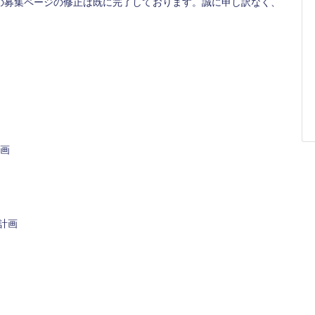
の募集ページの修正は既に完了しております。誠に申し訳なく、
計画
を計画