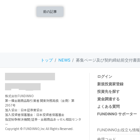
前の記事
トップ
NEWS
募集ページ及び契約締結前交付書
ログイン
新規投資家登録
投資先を探す
株式会社FUNDINNO
資金調達する
第一種金融商品取引業者 関東財務局長（金商）第
2957号
よくある質問
加入協会：日本証券業協会
FUNDINNO サポーター
加入投資者保護基金：日本投資者保護基金
指定紛争解決機関/証券・金融商品あっせん相談センタ
ー
Copyright © FUNDINNO,Inc All Rights Reserved.
FUNDINNOお役立ち情報
FUNDINNOとは
倫理コード