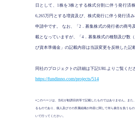
日として、1株を3株とする株式分割に伴う発行済株
6,265万円とする増資及び、株式発行に伴う発行済み
申請中です。 なお、「2．募集株式の発行者の商号
載となっていますが、「4．募集株式の種類及び数（
び資本準備金」の記載内容は当該変更を反映した記
同社のプロジェクトの詳細は下記URLよりご覧くだ
https://fundinno.com/projects/514
※このページは、当社が勧誘目的等で記載したものではありません。また
るものであり、個人及びその所属組織が内容に関して何ら責任を負うもの
いて行ってください。