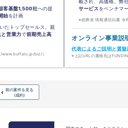
載され、高価格。弊
サービス
をベンチマ
客基盤1,500社
への提
備開始
を計画
※総務省 情報通信白書 令
いたトップセールス。親
見と営業力
で
前期売上高
オンライン事業説
代表によるご説明と質疑
.buffalo.jp/biz/）
※上記URLの遷移先はFUND
前の案件を見る
(成約)