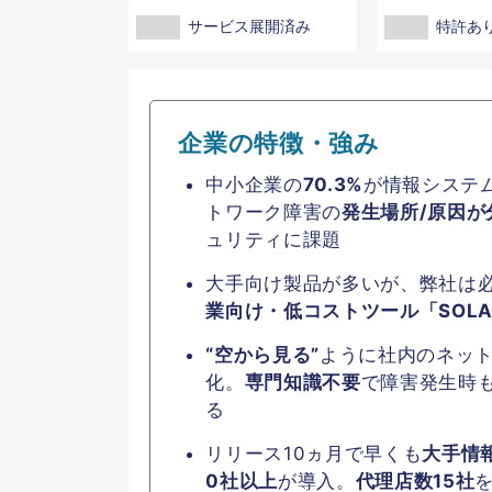
サービス展開済み
特許あ
企業の特徴・強み
中小企業の
70.3%
が情報システ
トワーク障害の
発生場所/原因が
ュリティに課題
大手向け製品が多いが、弊社は
業向け・低コストツール「SOLA
“空から見る”
ように社内のネッ
化。
専門知識不要
で障害発生時
る
リリース10ヵ月で早くも
大手情
0社以上
が導入。
代理店数15社