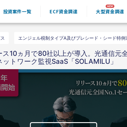
投資案件一覧
ECF資金調達
大型資金調達
ビス
エンジェル税制タイプA及びプレシード・シード特例
リース10ヵ月で80社以上が導入。光通信元全
トワーク監視SaaS「SOLAMILU」