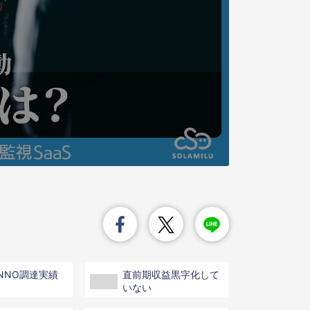
INNO調達実績
直前期収益黒字化して
いない