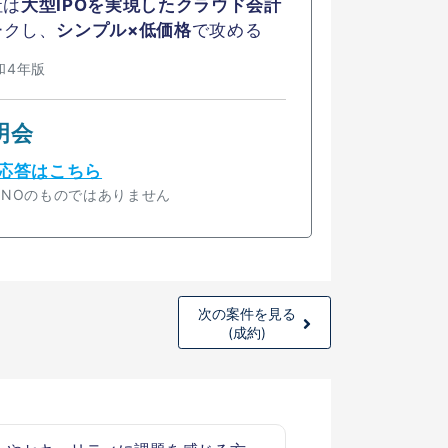
社は
大型IPOを実現したクラウド会計
ークし、
シンプル×低価格
で攻める
和4年版
明会
応答はこちら
INNOのものではありません
次の案件を見る
(成約)