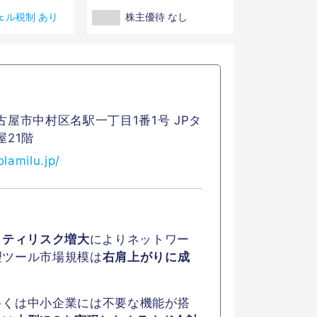
ェル税制 あり
株主優待 なし
古屋市中村区名駅一丁目1番1号 JPタ
屋21階
olamilu.jp/
リティリスク増大
によりネットワー
理ツール市場規模は
右肩上がりに成
多くは中小企業には不要な機能が搭