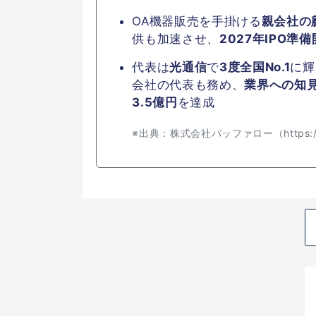
OA機器販売を手掛ける
親会社の顧
供も加速させ、
2027年IPO準
代表は
光通信
で
3度全国No.1
に輝
会社の代表も務め、
業界への知
3.5億円
を達成
※出典：株式会社バッファロー（https://www