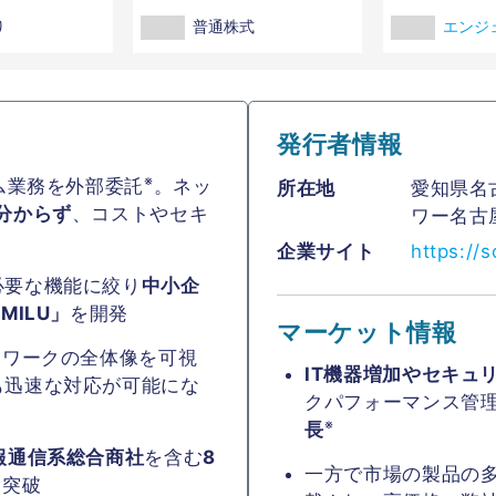
り
普通株式
エンジ
発行者情報
※
ム業務を外部委託
。ネッ
所在地
愛知県名
分からず
、コストやセキ
ワー名古
企業サイト
https://s
必要な機能に絞り
中小企
MILU」
を開発
マーケット情報
トワークの全体像を可視
IT機器増加やセキュ
も迅速な対応が可能にな
クパフォーマンス管
※
長
報通信系総合商社
を含む
8
一方で市場の製品の
を突破