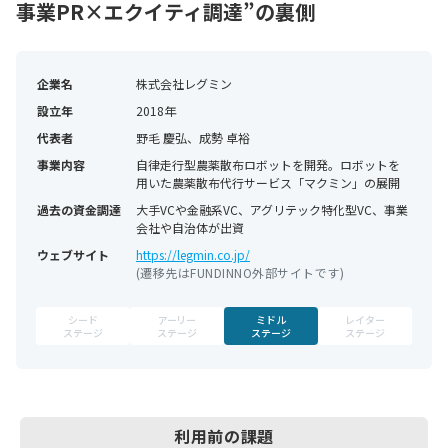
事業PR×エクイティ調達”の裏側
企業名
株式会社レグミン
設立年
2018年
代表者
野毛 慶弘、成勢 卓裕
事業内容
自律走行型農薬散布ロボットを開発。ロボットを
用いた農薬散布代行サービス「マクミン」の展開
過去の資金調達
大手VCや金融系VC、アグリテック特化型VC、事業
会社や自治体が出資
ウェブサイト
https://legmin.co.jp/
(遷移先はFUNDINNO外部サイトです)
シード
アーリー
ミドル
レイター
ステージ
ステージ
ステージ
ステージ
利用前の
課題